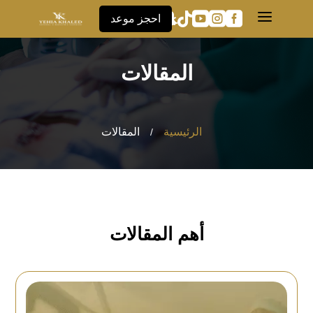
a





احجز موعد
المقالات
الرئيسية
المقالات
/
أهم المقالات