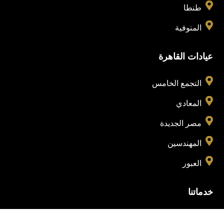

طنطا

المنوفية
عيادات القاهرة

التجمع الخامس

المعادي

مصر الجديدة

المهندسين

العبور
خدماتنا
الرئيسية