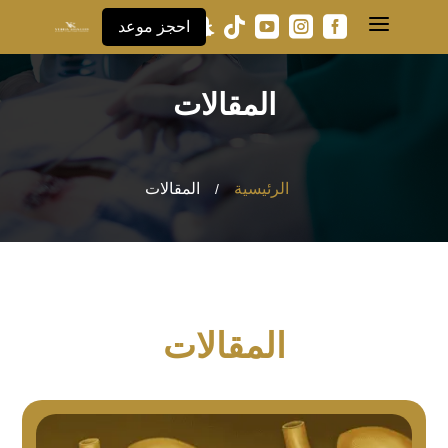
a





احجز موعد
المقالات
الرئيسية
المقالات
/
المقالات