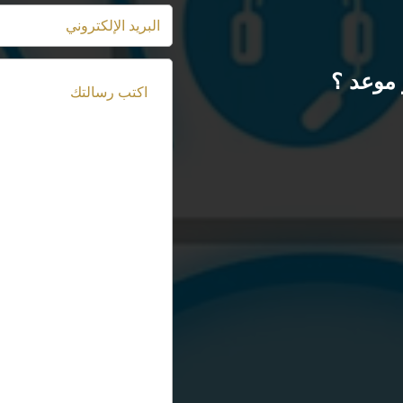
موعد ؟