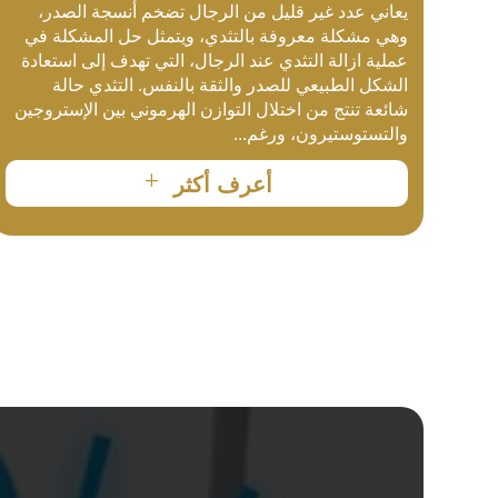
يعاني عدد غير قليل من الرجال تضخم أنسجة الصدر،
وهي مشكلة معروفة بالتثدي، ويتمثل حل المشكلة في
عملية ازالة التثدي عند الرجال، التي تهدف إلى استعادة
الشكل الطبيعي للصدر والثقة بالنفس. التثدي حالة
شائعة تنتج من اختلال التوازن الهرموني بين الإستروجين
والتستوستيرون، ورغم...
L
أعرف أكثر