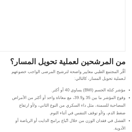
من المرشحين لعملية تحويل المسار؟
أقَّر المجتمع الطبي معايير واضحة لترشيح المرضى الواجب خضوعهم
لـعملية تحويل المسار، كالتالي:
مؤشر كتلة الجسم (BMI) يساوي 40 أو أكثر.
وقوع المؤشر ما بين 35 و39.9، مع معاناة واحد أو أكثر من الأمراض
المصاحبة للسمنة، مثل داء السكري من النوع الثاني، و/أو ارتفاع
ضغط الدم، و/أو توقف التنفس في أثناء النوم.
الفشل في فقدان الوزن من خلال اتّباع برامج الدايت أو الرياضة أو
الأدوية.