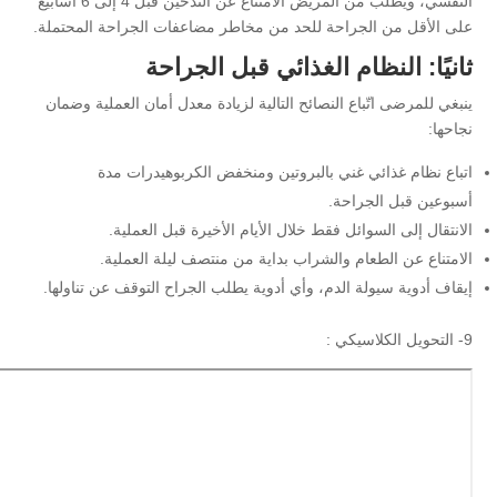
النفسي، ويُطلب من المريض الامتناع عن التدخين قبل 4 إلى 6 أسابيع
على الأقل من الجراحة للحد من مخاطر مضاعفات الجراحة المحتملة.
ثانيًا: النظام الغذائي قبل الجراحة
ينبغي للمرضى اتّباع النصائح التالية لزيادة معدل أمان العملية وضمان
نجاحها:
اتباع نظام غذائي غني بالبروتين ومنخفض الكربوهيدرات مدة
أسبوعين قبل الجراحة.
الانتقال إلى السوائل فقط خلال الأيام الأخيرة قبل العملية.
الامتناع عن الطعام والشراب بداية من منتصف ليلة العملية.
إيقاف أدوية سيولة الدم، وأي أدوية يطلب الجراح التوقف عن تناولها.
9- التحويل الكلاسيكي :