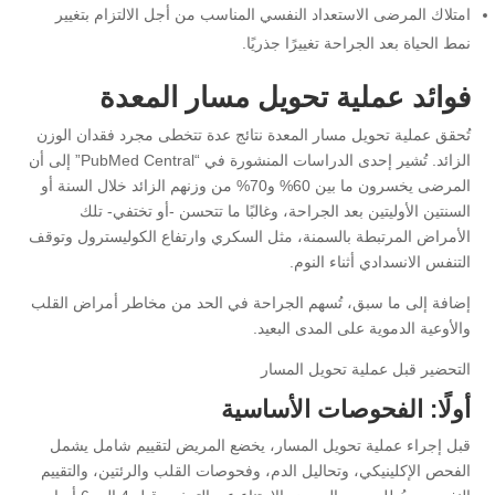
امتلاك المرضى الاستعداد النفسي المناسب من أجل الالتزام بتغيير
نمط الحياة بعد الجراحة تغييرًا جذريًا.
فوائد عملية تحويل مسار المعدة
تُحقق عملية تحويل مسار المعدة نتائج عدة تتخطى مجرد فقدان الوزن
الزائد. تُشير إحدى الدراسات المنشورة في “PubMed Central” إلى أن
المرضى يخسرون ما بين 60% و70% من وزنهم الزائد خلال السنة أو
السنتين الأوليتين بعد الجراحة، وغالبًا ما تتحسن -أو تختفي- تلك
الأمراض المرتبطة بالسمنة، مثل السكري وارتفاع الكوليسترول وتوقف
التنفس الانسدادي أثناء النوم.
إضافة إلى ما سبق، تُسهم الجراحة في الحد من مخاطر أمراض القلب
والأوعية الدموية على المدى البعيد.
التحضير قبل عملية تحويل المسار
أولًا: الفحوصات الأساسية
قبل إجراء عملية تحويل المسار، يخضع المريض لتقييم شامل يشمل
الفحص الإكلينيكي، وتحاليل الدم، وفحوصات القلب والرئتين، والتقييم