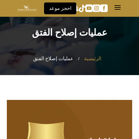
a





احجز موعد
عمليات إصلاح الفتق
الرئيسية
عمليات إصلاح الفتق
/