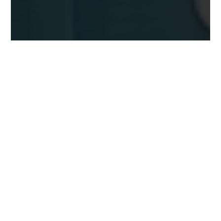
تواصل معنا الآن
لديك أي استفسار أو ترغب في حجز
موعد ؟
تواصل معنا
01008889949
01070793010