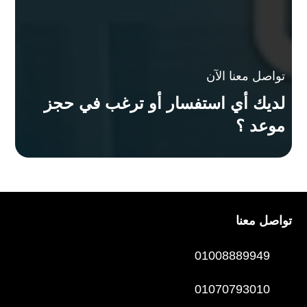
تواصل معنا الآن
لديك أي استفسار أو ترغب في حجز
موعد ؟
تواصل معنا
01008889949
01070793010