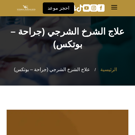
a





احجز موعد
علاج الشرخ الشرجي (جراحة –
بوتكس)
الرئيسية
علاج الشرخ الشرجي (جراحة – بوتكس)
/