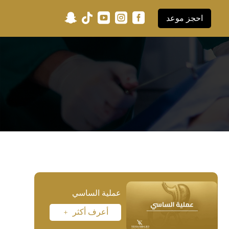





احجز موعد
عملية الساسي
أعرف أكثر
L