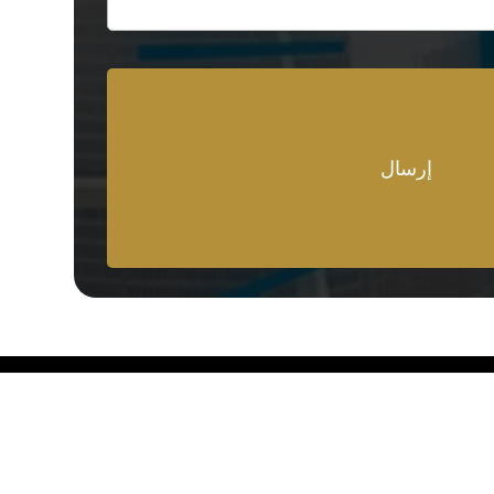
لمحافظات
تواصل معنا
01008889949
درية