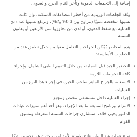
إضافة إلى التجمعات الدموية وتأخر التئام الجرح والعدوى.
وتُعَد الجلطات الوريدية من أخطر المضاعفات الممكنة، وإن كانت
نسبتها منخفضة نسبيًا (تتراوح بين 0.3% و2%)، وترتفع نسبتها عند دمج
العملية مع شفط الدهون، أو لدى من تجاوزوا سن الأربعين أو يعانون
السمنة.
هذه المخاطر يُمْكِن للجراحين التعامل معها من خلال تطبيق عدد من
الخطوات الأساسية:
التحضير الجيد قبل العملية، من خلال التقييم الطبي الشامل، وإجراء
كافة الفحوصات اللازمة.
الاستعانة بالجراح الماهر صاحب الخبرة في إجراء هذا النوع من
العمليات.
إجراء العملية داخل مستشفى مختص ومجهز.
الالتزام ببرنامج المتابعة ما بعد الإجراء، وهو أحد أهم مميزات عيادات
الدكتور يحيى خالد، استشاري جراحات السمنة المفرطة وتنسيق
القوام.
تمنح عملية شد البطن نتائج طويلة الأمد لمن يبحثون عن تحسين شكل