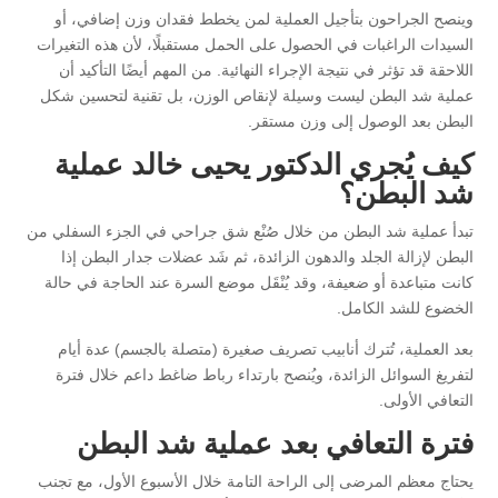
وينصح الجراحون بتأجيل العملية لمن يخطط فقدان وزن إضافي، أو
السيدات الراغبات في الحصول على الحمل مستقبلًا، لأن هذه التغيرات
اللاحقة قد تؤثر في نتيجة الإجراء النهائية. من المهم أيضًا التأكيد أن
عملية شد البطن ليست وسيلة لإنقاص الوزن، بل تقنية لتحسين شكل
البطن بعد الوصول إلى وزن مستقر.
كيف يُجري الدكتور يحيى خالد عملية
شد البطن؟
تبدأ عملية شد البطن من خلال صُنْع شق جراحي في الجزء السفلي من
البطن لإزالة الجلد والدهون الزائدة، ثم شَد عضلات جدار البطن إذا
كانت متباعدة أو ضعيفة، وقد يُنْقَل موضع السرة عند الحاجة في حالة
الخضوع للشد الكامل.
بعد العملية، تُترك أنابيب تصريف صغيرة (متصلة بالجسم) عدة أيام
لتفريغ السوائل الزائدة، ويُنصح بارتداء رباط ضاغط داعم خلال فترة
التعافي الأولى.
فترة التعافي بعد عملية شد البطن
يحتاج معظم المرضى إلى الراحة التامة خلال الأسبوع الأول، مع تجنب