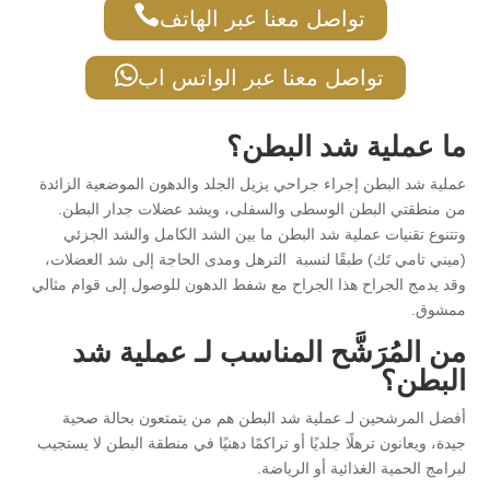

تواصل معنا عبر الهاتف

تواصل معنا عبر الواتس اب
ما عملية شد البطن؟
عملية شد البطن إجراء جراحي يزيل الجلد والدهون الموضعية الزائدة
من منطقتي البطن الوسطى والسفلى، ويشد عضلات جدار البطن.
وتتنوع تقنيات عملية شد البطن ما بين الشد الكامل والشد الجزئي
(ميني تامي تَك) طبقًا لنسبة الترهل ومدى الحاجة إلى شد العضلات،
وقد يدمج الجراح هذا الجراح مع شفط الدهون للوصول إلى قوام مثالي
ممشوق.
من المُرَشَّح المناسب لـ عملية شد
البطن؟
أفضل المرشحين لـ عملية شد البطن هم من يتمتعون بحالة صحية
جيدة، ويعانون ترهلًا جلديًا أو تراكمًا دهنيًا في منطقة البطن لا يستجيب
لبرامج الحمية الغذائية أو الرياضة.