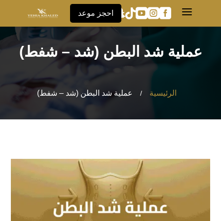
a





احجز موعد
عملية شد البطن (شد – شفط)
الرئيسية
عملية شد البطن (شد – شفط)
/