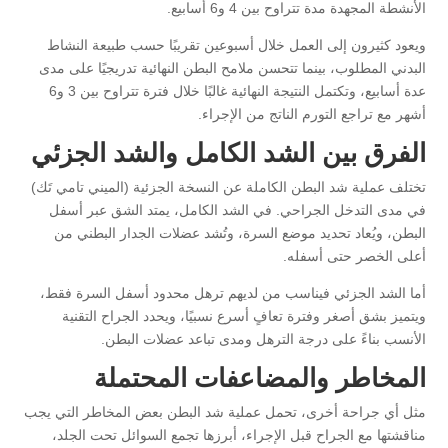
الأنشطة المجهدة مدة تتراوح بين 4 و6 أسابيع.
ويعود كثيرون إلى العمل خلال أسبوعين تقريبًا حسب طبيعة النشاط
البدني المطلوب، بينما تتحسن ملامح البطن النهائية تدريجيًا على مدى
عدة أسابيع، وتكتمل النتيجة النهائية غالبًا خلال فترة تتراوح بين 3 و6
أشهر مع تراجع التورم الناتج من الإجراء.
الفرق بين الشد الكامل والشد الجزئي
تختلف عملية شد البطن الكاملة عن النسخة الجزئية (الميني تامي تَك)
في مدى التدخل الجراحي. في الشد الكامل، يمتد الشق عبر أسفل
البطن، ويُعاد تحديد موضع السرة، وتُشد عضلات الجدار البطني من
أعلى الخصر حتى أسفله.
أما الشد الجزئي فيناسب من لديهم ترهل محدود أسفل السرة فقط،
ويتميز بشق أصغر وفترة تعافٍ أسرع نسبيًا، ويحدد الجراح التقنية
الأنسب بناءً على درجة الترهل ومدى تباعد عضلات البطن.
المخاطر والمضاعفات المحتملة
مثل أي جراحة أخرى، تحمل عملية شد البطن بعض المخاطر التي يجب
مناقشتها مع الجراح قبل الإجراء، أبرزها تجمع السوائل تحت الجلد،