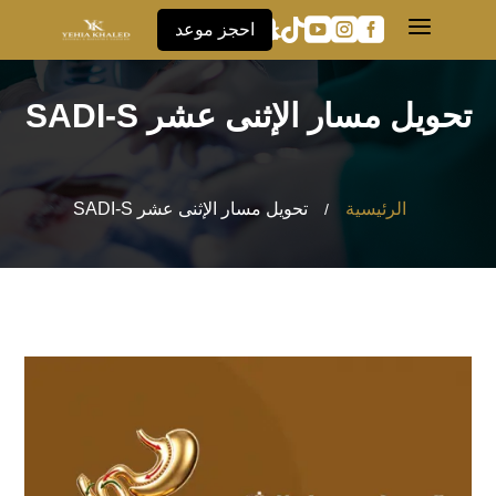
a





احجز موعد
تحويل مسار الإثنى عشر SADI-S
الرئيسية
تحويل مسار الإثنى عشر SADI-S
/