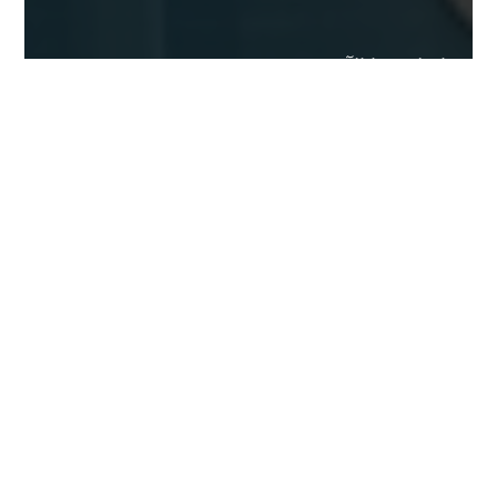
تواصل معنا الآن
لديك أي استفسار أو ترغب في حجز
موعد ؟
تواصل معنا
01008889949
01070793010
01031310660