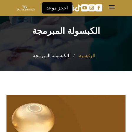
a





احجز موعد
الكبسولة المبرمجة
الرئيسية
الكبسولة المبرمجة
/