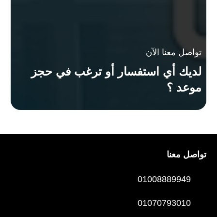
تواصل معنا الآن
لديك أي استفسار أو ترغب في حجز
موعد ؟
تواصل معنا
01008889949
01070793010