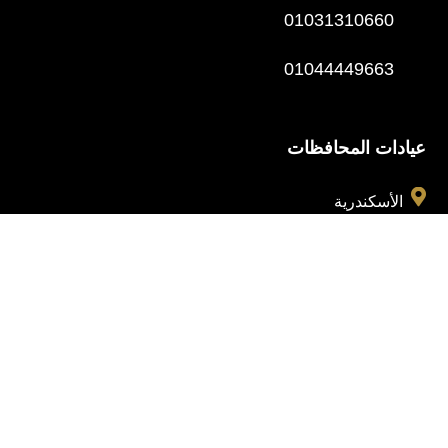
01031310660
01044449663
عيادات المحافظات

الأسكندرية

طنطا

المنوفية
عيادات القاهرة

التجمع الخامس

المعادي