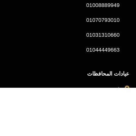
01008889949
01070793010
01031310660
01044449663
عيادات المحافظات

الأسكندرية

طنطا

المنوفية
عيادات القاهرة