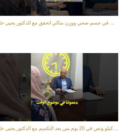
بعد نزول 50 كيلو في 8 شهور حلم أستاذ مدحت في جسم صحي ووزن مثالي اتحقق مع الدكتور يحيى خالد
دكتورة هبة نزلت 10 كيلو ونص في 20 يوم بس بعد التكميم مع الدكتور يحيى خالد