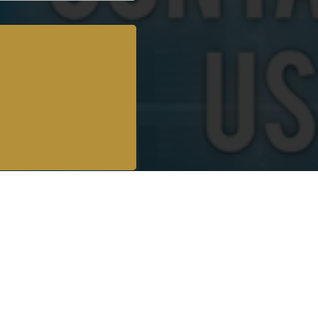
عيادات القاهرة
عيادات ا


التجمع الخامس
الأسكن