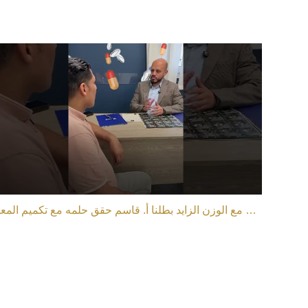
بعد 5 سنين معاناة مع الوزن الزايد بطلنا أ. قاسم حقق حلمه مع تكميم المعدة