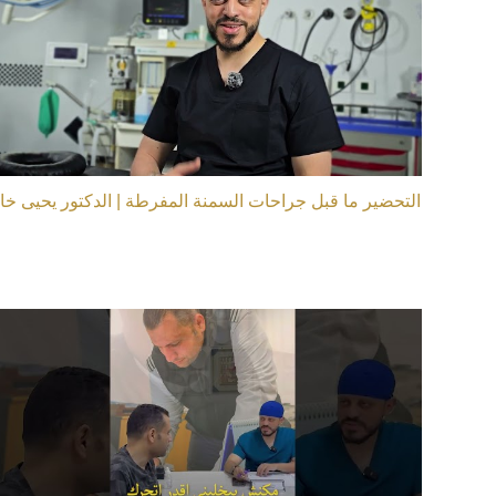
التحضير ما قبل جراحات السمنة المفرطة | الدكتور يحيى خال