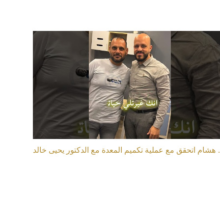
ع الدكتور يحيى خالد