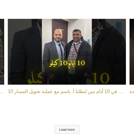
10 كيلو نزول في الوزن في 10 أيام بس لبطلنا أ. باسم مع عملية تحويل المسار
حلم بطلنا أ. هشام اتحقق مع عملية تكميم المعدة م
Load more