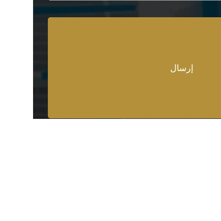
لمحافظات
تواصل معنا
01008889949
درية