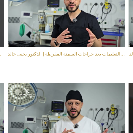
د
أهم التعليمات بعد جراحات السمنة المفرطة | الدكتور يحيى خالد
الكبسولة المبرمجة | أحدث ط