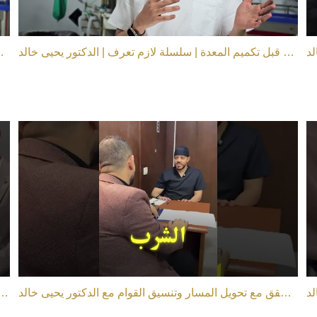
أهم معلومتين قبل تكميم المعدة | سلسلة لازم تعرف | الدكتور يحيى خالد
التحضير ما قبل إصلاح عملي
حلم مهندس محمد في النزول والجسم الصحي اتحقق مع تحويل المسار وتنسيق القوام مع الدكتور يحيى خالد
بطلنا أ. محمد نزل 5 كيلو في 7 أيام بس بعد التكميم مع ا