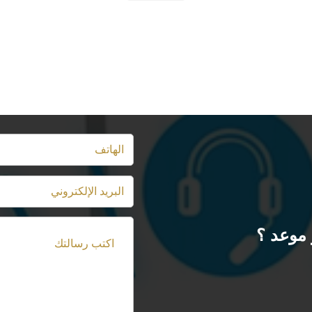
موعد ؟