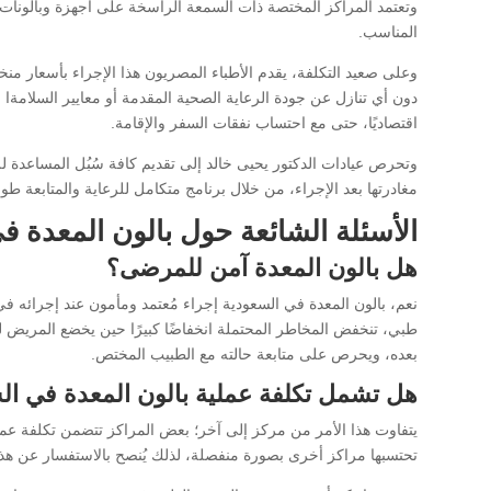
وتعتمد المراكز المختصة ذات السمعة الراسخة على أجهزة وبالونات مع
المناسب.
وعلى صعيد التكلفة، يقدم الأطباء المصريون هذا الإجراء بأسعار من
دون أي تنازل عن جودة الرعاية الصحية المقدمة أو معايير السلامةا لم
اقتصاديًا، حتى مع احتساب نفقات السفر والإقامة.
وتحرص عيادات الدكتور يحيى خالد إلى تقديم كافة سُبُل المساعدة
مغادرتها بعد الإجراء، من خلال برنامج متكامل للرعاية والمتابعة طو
الأسئلة الشائعة حول بالون المعدة ف
هل بالون المعدة آمن للمرضى؟
نعم، بالون المعدة في السعودية إجراء مُعتمد ومأمون عند إجرائه 
طبي، تنخفض المخاطر المحتملة انخفاضًا كبيرًا حين يخضع المريض لت
بعده، ويحرص على متابعة حالته مع الطبيب المختص.
هل تشمل تكلفة عملية بالون المعدة في السع
يتفاوت هذا الأمر من مركز إلى آخر؛ بعض المراكز تتضمن تكلفة عملي
تحتسبها مراكز أخرى بصورة منفصلة، لذلك يُنصح بالاستفسار عن هذه