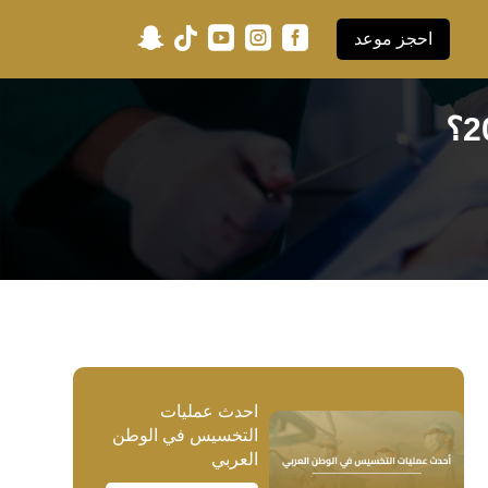





احجز موعد
احدث عمليات
التخسيس في الوطن
العربي