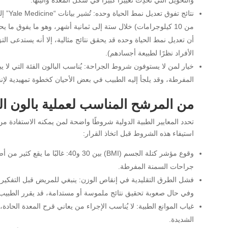
والتحويل التي تُحْدِث تغييرًا كبيرًا في شكل المعدة وآليتها.
من 10 كيلوجرامات) خلال ستة إلى ثمانية أشهر، وهو ما يفوق ما
أن تعديل نمط الحياة وحده قد يحقق نتائج مثالية، إلا أنه يستدعى الت
الأفراد نظرًا لطبيعة أجسادهم).
خيار لمن لا يستوفون شروط الجراحة: يُناسب البالون الفئة التي لا 
المفرطة، وقد يلجأ إليه الطبيب في بعض الأحيان كخطوة تمهيدية ل
من المرشح المناسب لعملية بالون ا
تحدد المعايير الطبية الدولية شروطًا واضحة لمن يمكنه الاستفادة 
استيفاء هذه الشروط قبل اتخاذ القرار:
وقوع مؤشر كتلة الجسم (BMI) بين 30
جراحات السمنة المفرطة.
فشل الطرق التقليدية في إنقاص الوزن: ينبغي للمريض قبل التفكير في 
وفي حال صعوبة تحقيق نتائج ملموسة أو مستدامة، قد يقرر الطبيب إ
غياب الموانع الطبية: لا يُناسب الإجراء من يعاني قرح المعدة الحادة
الشديدة.