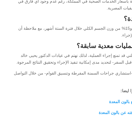
ة بأسعار الخدمات الصحية في المملكة، رغم عدم وجود أي فارق في
فيات المصرية.
ة؟
تشير الدراسات إلى أن المرضى يفقدون في المتوسط ما بين 10% و15% من وزن الجسم الكلي خلال فترة الستة أشهر، مع ملاحظة أن
إجراء.
مليات معدية سابقة؟
لتي قد تمنع إجراء العملية، لذلك نهتم في عيادات الدكتور يحيى خالد
ل السفر- لتحديد مدى إمكانية تنفيذ الإجراء وتحقيق النتائج المرجوة.
د -استشاري جراحات السمنة المفرطة وتنسيق القوام- من خلال التواصل
ا ايضا:
بالون المعدة
ته عن بالون المعدة