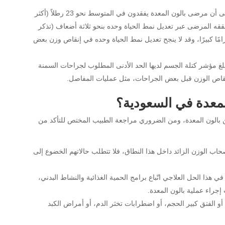
نتائج تفوق تعديل نمط الحياة وحده: تُشير بيانات “Yale Medicine” إلى أن مرضى بالون المعدة يفقدون في المتوسط نحو 23 رطلاً (أكثر
 يحققه المرضى عبر تعديل نمط الحياة وحده بنحو ثلاثة أضعاف (تذكر
زامًا كبيرًا، وقد لا ينجح تعديل نمط الحياة وحده في إنقاص وزن بعض
يبلغ مؤشر كتلة الجسم لديها الحد الأدنى المطلوب لجراحات السمنة
إنقاص الوزن قبل بعض الجراحات، مثل عمليات المفاصل.
لمعدة في السعودية؟
من بالون المعدة، ومن الضروري مراجعة الطبيب المختص للتأكد من
 و40: غالبًا ما يقع كثير من أصحاب الوزن الزائد داخل هذا النطاق، فلا تتطلب حالاتهم الخضوع إلى
هذا الحل العلاجي اتّباع برامج الحمية الغذائية والنشاط البدني،
جراء عملية بالون المعدة.
، أو الفتق كبير الحجم، أو اضطرابات تخثر الدم، أو أمراض الكبد