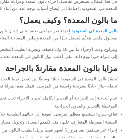
في هذا المقال، نستعرض تفاصيل إجراء بالون المعدة ومزاياه مقارنة
المعدة في السعودية، إضافةً إلى إيضاح أسباب توجه عدد من أبناء ا
ما بالون المعدة؟ وكيف يعمل؟
بالون المعدة في السعودية
إجراء غير جراحي يعتمد على إدخال بالون
بمحلول ملحي مُعَقَّم ليشغل حيزًا من المعدة ويقلص المساحة المتاحة
ويتراوح وقت الإجراء ما بين 15 و30 دقيق
إلى منزله في اليوم ذاته. تبقى أغلب أنواع البالون في المعدة مدة س
مزايا بالون المعدة مقارنةً بالجراحة
يُجسّد بالون المعدة في السعودية خيارًا وسطًا بين تعديل نمط الحي
تجعله خيارًا جاذبًا لشريحة واسعة من المرضى. تتمثل هذه المزايا ف
عدم الحاجة إلى الجراحة أو التخدير الكامل: يُجرى الإجراء تحت ت
المرتبطة بالتخدير والعدوى الجراحية.
تعافٍ سريع: يستطيع معظم المرضى العودة إلى حياتهم الطبيعية خلال
السمنة المفرطة المتعارف عليها، مثل تكميم المعدة، وتحويل مسار ا
إجراء غير مستمر: بعد مرور 6 أشهر فقط يزيل ال