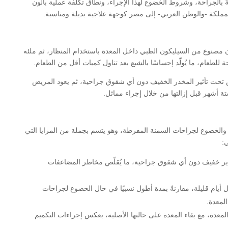
ً بالجراحة، وشروط الخضوع لهذا الإجراء، ونطاق تكلفة عملية بالون
لمملكة -والوطن العربي- إلى مصر كوجهة علاجية بديلة ومناسبة.
 مصنوع من السيليكون الطبي داخل المعدة باستخدام المنظار، ثم ملئه
 للطعام، ما يُولّد إحساسًا بالشبع بعد تناول كميات أقل من الطعام.
ة، ويجريه الطبيب المختص تحت تأثير المخدر الخفيف دون أي شقوق جراحية، ثم يعود المريض
تة أشهر قبل إزالتها من خلال إجراء مماثل.
اة والخضوع لجراحات السمنة المفرطة، وهو يتسم بجملة من المزايا التي
ي:
خدير خفيف دون أي شقوق جراحية، ما يُقلّص مخاطر المضاعفات
 أيام قليلة، مقارنةً بمدة أطول نسبيًا في حال الخضوع لجراحات
لمعدة.
طبيب البالون من المعدة، مع بقاء المعدة على حالتها الأصلية، بعكس إجراءات التكميم