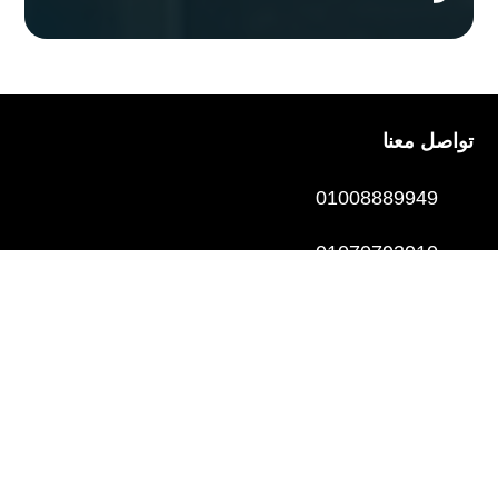
تواصل معنا
01008889949
01070793010
01031310660
01044449663
عيادات المحافظات