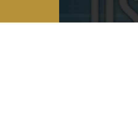
عيادات القاهرة
عيادات ا


التجمع الخامس
الأسكن


المعادي
طنطا


مصر الجديدة
المنوفي

المهندسين