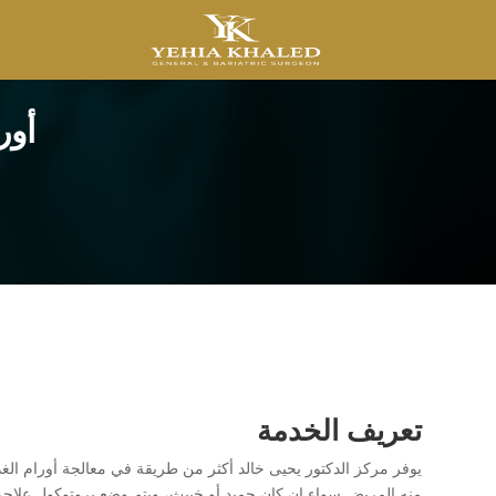
أور
تعريف الخدمة
يوفر مركز الدكتور يحيى خالد أكثر من طريقة في معالجة أورام الغد
منه المريض سواء إن كان حميد أو خبيث، ويتم وضع بروتوكول علاجي 