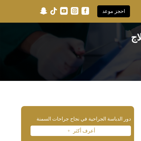





احجز موعد
اج
دور الدباسة الجراحية في نجاح جراحات السمنة
أعرف أكثر
L