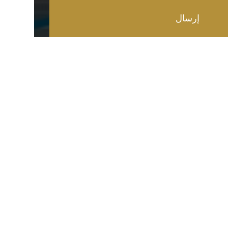
لمحافظات
تواصل معنا
01008889949
درية
01070793010
ة
01031310660